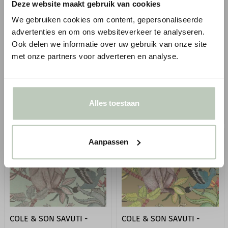
COLE & SON SAVUTI -
COLE & SON SAVUTI -
Deze website maakt gebruik van cookies
109/1002
109/1003
We gebruiken cookies om content, gepersonaliseerde
advertenties en om ons websiteverkeer te analyseren.
The Ardmore Collection
The Ardmore Collection
Ook delen we informatie over uw gebruik van onze site
7 kleurvariaties
7 kleurvariaties
met onze partners voor adverteren en analyse.
Rol van 52 cm x 10,05 m
Rol van 52 cm x 10,05 m
Vanaf
Vanaf
€ 178,00
€ 178,00
● Verzonden in 1-2 werkdagen
● Verzonden in 1-2 werkdagen
Alles toestaan
BESTELLEN
BESTELLEN
Aanpassen
COLE & SON SAVUTI -
COLE & SON SAVUTI -